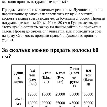
выгодно продать натуральные волосы?»
Продажа может быть отличным решением. Лучшие парики и
наращивание делают из человеческих прядей, а значит,
здоровые пряди всегда пользуются большим спросом. Продать
натуральные волосы 60 см, 70 см, 80 см в Гуково легко, для
этого нужно оставить заявку на нашем сайте или приехать в
салон. Проезд до салона оплачивается, или проводиться срез
на дому. Стоимость продажи прядей в Гуково вас приятно
удивит.
За сколько можно продать волосы 60
см?
7 тон
3-4
8-9
Длин
5 тон
6 тон
(Свет
тон
тон
а
(Шат
(Рус
ло-
(Тем
(Блон
волос
ен)
ые)
русы
ные)
д)
е)
12000
15000
25000
35000
50000
–
–
–
–
–
50–59
18000
30000
35000
45000
60000
см